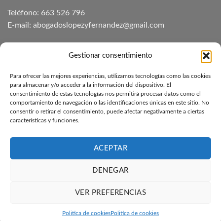
Teléfono: 663 526 796
E-mail: abogadoslopezyfernandez@gmail.com
Aviso Legal
Gestionar consentimiento
Para ofrecer las mejores experiencias, utilizamos tecnologías como las cookies
NUESTROS DESPACHOS
para almacenar y/o acceder a la información del dispositivo. El
consentimiento de estas tecnologías nos permitirá procesar datos como el
comportamiento de navegación o las identificaciones únicas en este sitio. No
Ver nuestros despachos
consentir o retirar el consentimiento, puede afectar negativamente a ciertas
características y funciones.
Más información de contacto
ACEPTAR
DENEGAR
Toda la información ha sido obtenida desde la web oficial de
Extranjería
VER PREFERENCIAS
Copyright 2026 ©
Abogados Extranjería y Nacionalidad
- Todos los
Derechos Reservados
Politica de cookies
Politica de cookies