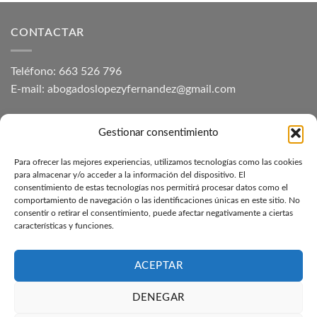
CONTACTAR
Teléfono: 663 526 796
E-mail: abogadoslopezyfernandez@gmail.com
Aviso Legal
Gestionar consentimiento
Para ofrecer las mejores experiencias, utilizamos tecnologías como las cookies
NUESTROS DESPACHOS
para almacenar y/o acceder a la información del dispositivo. El
consentimiento de estas tecnologías nos permitirá procesar datos como el
comportamiento de navegación o las identificaciones únicas en este sitio. No
Ver nuestros despachos
consentir o retirar el consentimiento, puede afectar negativamente a ciertas
características y funciones.
Más información de contacto
ACEPTAR
DENEGAR
Toda la información ha sido obtenida desde la web oficial de